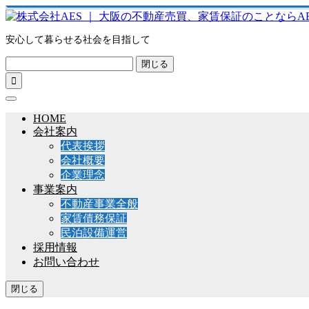
安心して暮らせる社会を目指して
閉じる

HOME
会社案内
代表挨拶
会社概要
企業理念
事業案内
不動産事業全般
家賃債務保証
民泊設備運営
採用情報
お問い合わせ
閉じる